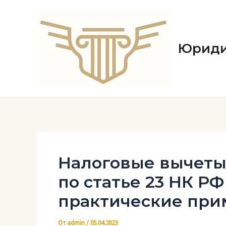
Перейти
к
содержимому
Юриди
Налоговые вычеты
по статье 23 НК Р
практические пр
От
admin
/
05.04.2023