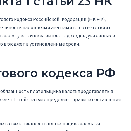
кта 1 статьи 23 НК
огового кодекса Российской Федерации (НК РФ),
льность налоговыми агентами в соответствии с
ть налог у источника выплаты доходов, указанных в
го в бюджет в установленные сроки.
гового кодекса РФ
т обязанность плательщика налога представлять в
аздел 1 этой статьи определяет правила составления
ает ответственность плательщика налога за