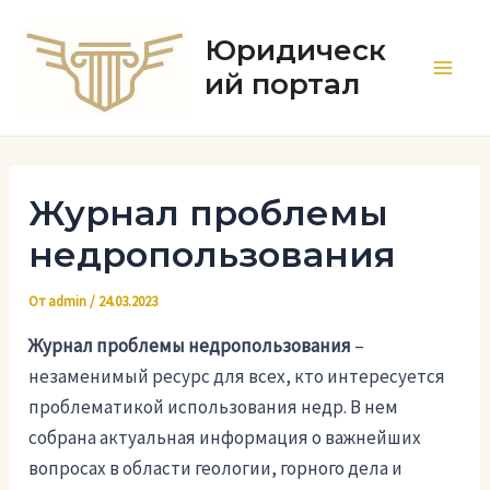
Перейти
к
Юридическ
содержимому
ий портал
Main
Men
Журнал проблемы
недропользования
От
admin
/
24.03.2023
Журнал проблемы недропользования
–
незаменимый ресурс для всех, кто интересуется
проблематикой использования недр. В нем
собрана актуальная информация о важнейших
вопросах в области геологии, горного дела и