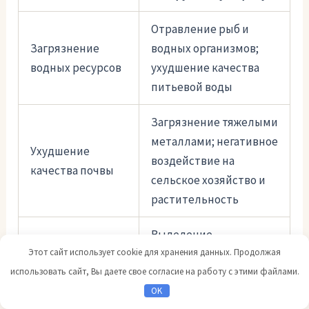
Отравление рыб и
Загрязнение
водных организмов;
водных ресурсов
ухудшение качества
питьевой воды
Загрязнение тяжелыми
металлами; негативное
Ухудшение
воздействие на
качества почвы
сельское хозяйство и
растительность
Выделение
Угроза климату и
Этот сайт использует cookie для хранения данных. Продолжая
углекислого газа;
биоразнообразию
использовать сайт, Вы даете свое согласие на работу с этими файлами.
разрушение экосистем
OK