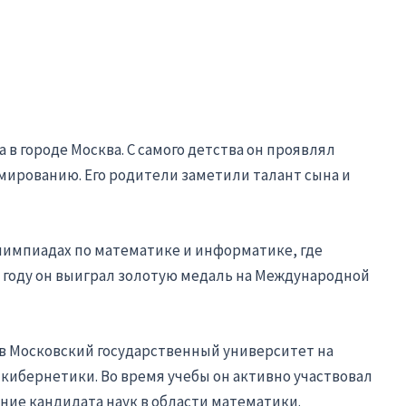
 в городе Москва. С самого детства он проявлял
мированию. Его родители заметили талант сына и
олимпиадах по математике и информатике, где
 году он выиграл золотую медаль на Международной
в Московский государственный университет на
кибернетики. Во время учебы он активно участвовал
ние кандидата наук в области математики.