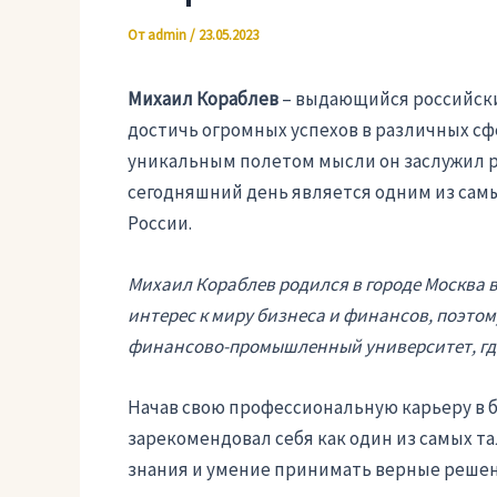
От
admin
/
23.05.2023
Михаил Кораблев
– выдающийся российски
достичь огромных успехов в различных сф
уникальным полетом мысли он заслужил р
сегодняшний день является одним из са
России.
Михаил Кораблев родился в городе Москва в
интерес к миру бизнеса и финансов, поэто
финансово-промышленный университет, где
Начав свою профессиональную карьеру в 
зарекомендовал себя как один из самых т
знания и умение принимать верные решен