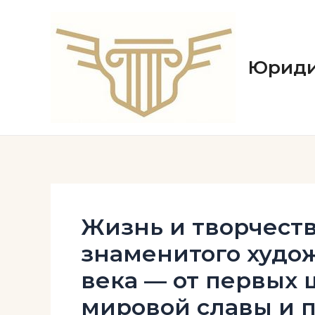
Перейти
к
содержимому
Юриди
Жизнь и творчеств
знаменитого худож
века — от первых 
мировой славы и 