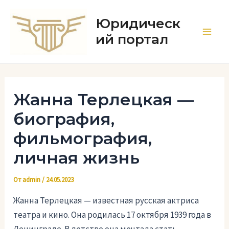
Перейти
к
Юридическ
содержимому
ий портал
Main
Men
Жанна Терлецкая —
биография,
фильмография,
личная жизнь
От
admin
/
24.05.2023
Жанна Терлецкая — известная русская актриса
театра и кино. Она родилась 17 октября 1939 года в