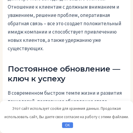
Отношение к клиентам с должным вниманием и
уважением, решение проблем, оперативная
обратная связь – все это создает положительный
имидж компании и способствует привлечению
новых клиентов, а также удержанию уже
существующих.
Постоянное обновление —
ключ к успеху
В современном быстром темпе жизни и развития
технологий, постоянное обновление стало
Этот сайт использует cookie для хранения данных. Продолжая
необходимым фактором для успеха в бизнесе.
использовать сайт, Вы даете свое согласие на работу с этими файлами.
Организации и предприниматели, которые не
OK
отстают от последних тенденций и не упускают