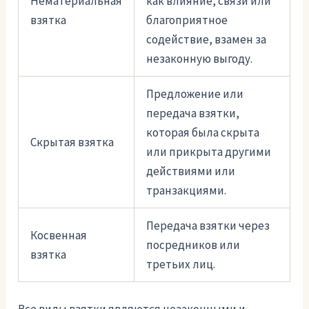
Нематериальная
как влияние, связи или
взятка
благоприятное
содействие, взамен за
незаконную выгоду.
Предложение или
передача взятки,
которая была скрыта
Скрытая взятка
или прикрыта другими
действиями или
транзакциями.
Передача взятки через
Косвенная
посредников или
взятка
третьих лиц.