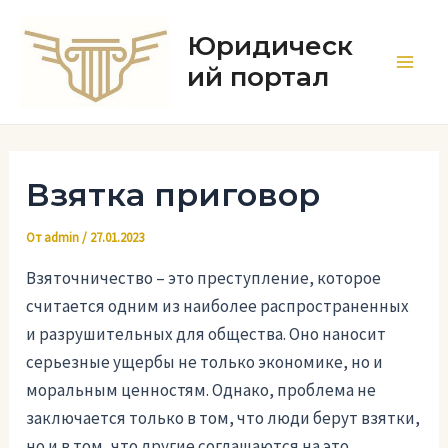
Перейти
к
Юридическ
содержимому
ий портал
Main
Men
Взятка приговор
От
admin
/
27.01.2023
Взяточничество – это преступление, которое
считается одним из наиболее распространенных
и разрушительных для общества. Оно наносит
серьезные ущербы не только экономике, но и
моральным ценностям. Однако, проблема не
заключается только в том, что люди берут взятки,
но и в том, что другие соглашаются на это