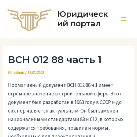
Перейти
к
Юридическ
содержимому
ий портал
Main
Men
ВСН 012 88 часть 1
От
admin
/
18.01.2023
Нормативный документ ВСН 012 88 ч 1 имеет
огромное значение в строительной сфере. Этот
документ был разработан в 1983 году в СССР и до
сих пор является актуальным. Он был заменен
национальными стандартами 88 и 012, в которых
содержатся требования, правила и нормы,
необходимые для проектирования и