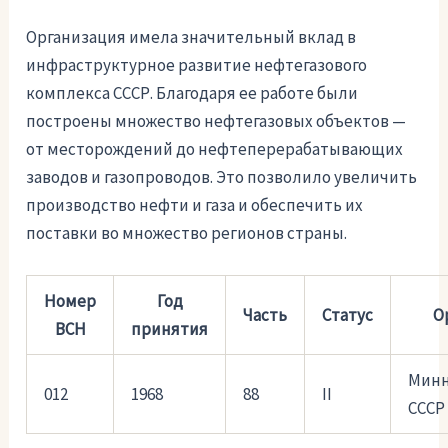
Организация имела значительный вклад в
инфраструктурное развитие нефтегазового
комплекса СССР. Благодаря ее работе были
построены множество нефтегазовых объектов —
от месторождений до нефтеперерабатывающих
заводов и газопроводов. Это позволило увеличить
производство нефти и газа и обеспечить их
поставки во множество регионов страны.
Номер
Год
Часть
Статус
О
ВСН
принятия
Минн
012
1968
88
II
СССР