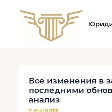
Перейти
к
содержимому
Юриди
Все изменения в з
последними обно
анализ
От
admin
/
02.04.2023