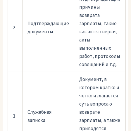
причины
возврата
Подтверждающие
зарплаты, такие
2
документы
как акты сверки,
акты
выполненных
работ, протоколы
совещаний и т.д.
Документ, в
котором кратко и
четко излагается
суть вопроса о
Служебная
возврате
3
записка
зарплаты, а также
приводятся