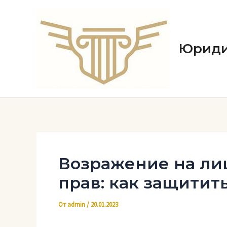
Перейти
к
содержимому
Юриди
Возражение на ли
прав: как защитит
От
admin
/
20.01.2023