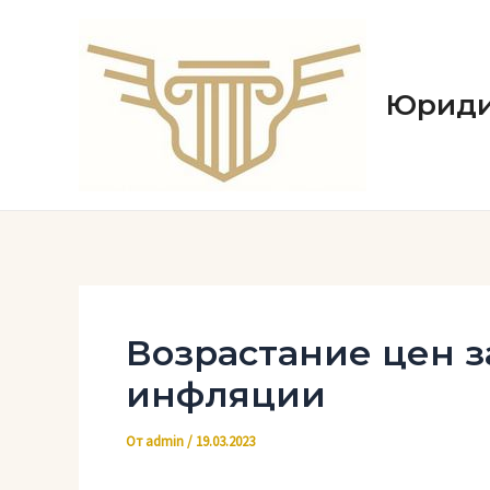
Перейти
к
содержимому
Юриди
Возрастание цен з
инфляции
От
admin
/
19.03.2023