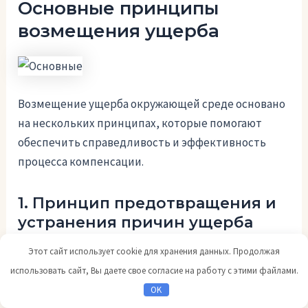
Основные принципы
возмещения ущерба
Возмещение ущерба окружающей среде основано
на нескольких принципах, которые помогают
обеспечить справедливость и эффективность
процесса компенсации.
1. Принцип предотвращения и
устранения причин ущерба
Этот сайт использует cookie для хранения данных. Продолжая
Важным аспектом возмещения ущерба является
использовать сайт, Вы даете свое согласие на работу с этими файлами.
предотвращение и устранение причин,
OK
вызвавших этот ущерб. Это позволяет