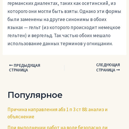
германских диалектах, таких как осетинский, из
которого они могли быть взяты. Однако эти формы
были заменены на другие синонимы в обоих
языках — гельт (из которого происходит немецкое
гельтен) и вергельд. Так частью обоих мешало
использование данных терминов у огнищанин.
СЛЕДУЮЩАЯ
Навигация
ПРЕДЫДУЩАЯ
СТРАНИЦА
СТРАНИЦА
по
записям
Популярное
Причина направления абз 1 п 3 ст 88: анализ и
объяснение
При выполнении работ на воде безопасно ли