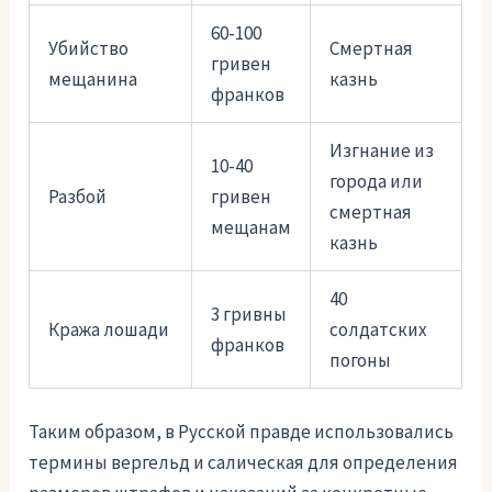
60-100
Убийство
Смертная
гривен
мещанина
казнь
франков
Изгнание из
10-40
города или
Разбой
гривен
смертная
мещанам
казнь
40
3 гривны
Кража лошади
солдатских
франков
погоны
Таким образом, в Русской правде использовались
термины вергельд и салическая для определения