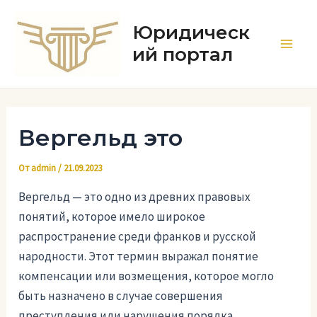
Перейти
к
Юридическ
содержимому
ий портал
Main
Men
Вергельд это
От
admin
/
21.09.2023
Вергельд — это одно из древних правовых
понятий, которое имело широкое
распространение среди франков и русской
народности. Этот термин выражал понятие
компенсации или возмещения, которое могло
быть назначено в случае совершения
преступления или нарушения порядка.