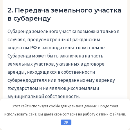
2. Передача земельного участка
в субаренду
Субаренда земельного участка возможна только в
случаях, предусмотренных Гражданским
кодексом РФ и законодательством о земле.
Субаренда может быть заключена на часть
земельных участков, указанных в договоре
аренды, находящихся в собственности
субарендодателя или переданных ему в аренду
государством и не являющихся землями
муниципальной собственности.
Этот сайт использует cookie для хранения данных. Продолжая
Передача земельного участка в субаренду
использовать сайт, Вы даете свое согласие на работу с этими файлами.
осуществляется на основании заключенного
OK
договора субаренды, в котором определяются все