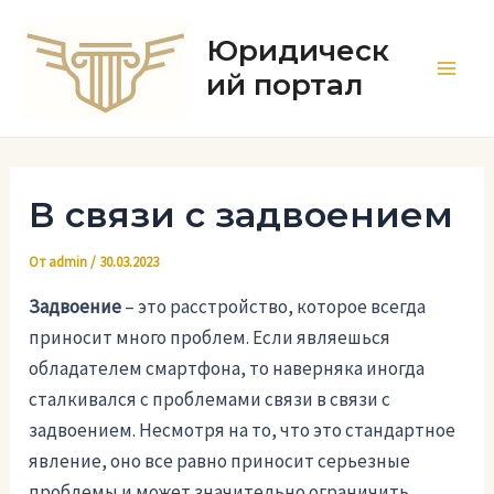
Перейти
к
Юридическ
содержимому
ий портал
Main
Men
В связи с задвоением
От
admin
/
30.03.2023
Задвоение
– это расстройство, которое всегда
приносит много проблем. Если являешься
обладателем смартфона, то наверняка иногда
сталкивался с проблемами связи в связи с
задвоением. Несмотря на то, что это стандартное
явление, оно все равно приносит серьезные
проблемы и может значительно ограничить