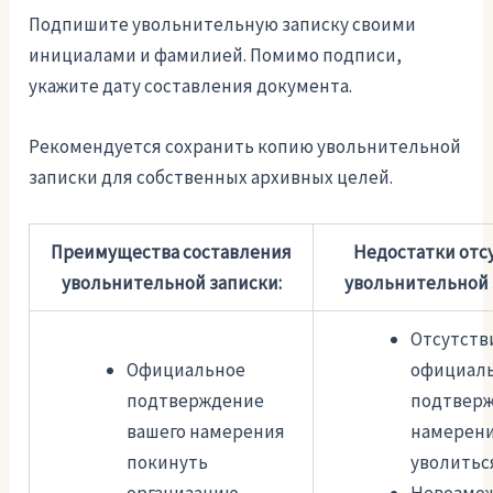
Подпишите увольнительную записку своими
инициалами и фамилией. Помимо подписи,
укажите дату составления документа.
Рекомендуется сохранить копию увольнительной
записки для собственных архивных целей.
Преимущества составления
Недостатки отс
увольнительной записки:
увольнительной 
Отсутств
Официальное
официаль
подтверждение
подтвер
вашего намерения
намерен
покинуть
уволитьс
организацию.
Невозмо