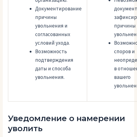
Документирование
докумен
причины
зафиксир
увольнения и
причины 
согласованных
увольнен
условий ухода.
Возможн
Возможность
споров и
подтверждения
неопред
даты и способа
в отноше
увольнения.
вашего
увольнен
Уведомление о намерении
уволить