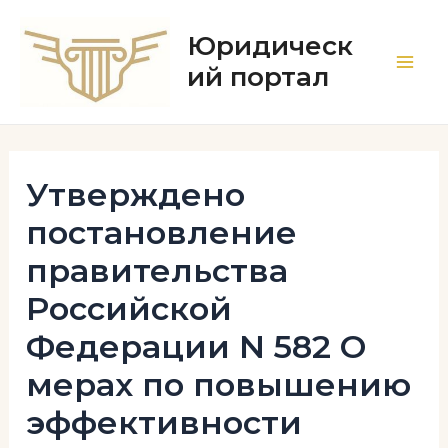
Перейти
к
Юридическ
содержимому
ий портал
Main
Men
Утверждено
постановление
правительства
Российской
Федерации N 582 О
мерах по повышению
эффективности