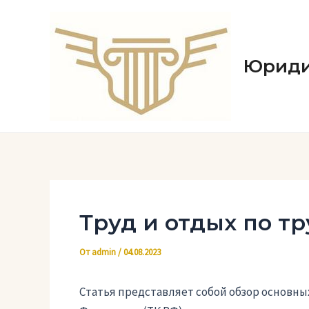
Перейти
к
содержимому
Юриди
Труд и отдых по т
От
admin
/
04.08.2023
Статья представляет собой обзор основны