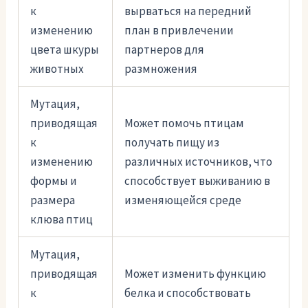
к
вырваться на передний
изменению
план в привлечении
цвета шкуры
партнеров для
животных
размножения
Мутация,
приводящая
Может помочь птицам
к
получать пищу из
изменению
различных источников, что
формы и
способствует выживанию в
размера
изменяющейся среде
клюва птиц
Мутация,
приводящая
Может изменить функцию
к
белка и способствовать