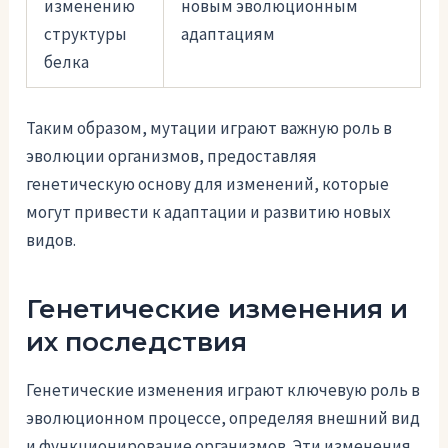
изменению
новым эволюционным
структуры
адаптациям
белка
Таким образом, мутации играют важную роль в
эволюции организмов, предоставляя
генетическую основу для изменений, которые
могут привести к адаптации и развитию новых
видов.
Генетические изменения и
их последствия
Генетические изменения играют ключевую роль в
эволюционном процессе, определяя внешний вид
и функционирование организмов. Эти изменения