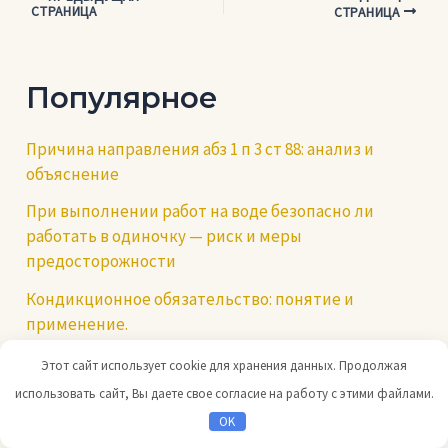
СТРАНИЦА
СТРАНИЦА
по
записям
Популярное
Причина направления абз 1 п 3 ст 88: анализ и
объяснение
При выполнении работ на воде безопасно ли
работать в одиночку — риск и меры
предосторожности
Кондикционное обязательство: понятие и
применение.
Как бесплатно получить ноутбук для школьников
Этот сайт использует cookie для хранения данных. Продолжая
использовать сайт, Вы даете свое согласие на работу с этими файлами.
Если в аэропорту обнаружат температуру
OK
Компетенции юриста: основные навыки и знания