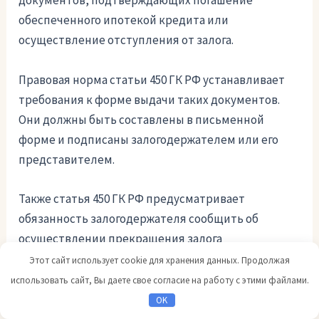
документов, подтверждающих погашение
обеспеченного ипотекой кредита или
осуществление отступления от залога.
Правовая норма статьи 450 ГК РФ устанавливает
требования к форме выдачи таких документов.
Они должны быть составлены в письменной
форме и подписаны залогодержателем или его
представителем.
Также статья 450 ГК РФ предусматривает
обязанность залогодержателя сообщить об
осуществлении прекращения залога
зарегистрированным правообладателям. В случае
Этот сайт использует cookie для хранения данных. Продолжая
отсутствия таких зарегистрированных
использовать сайт, Вы даете свое согласие на работу с этими файлами.
правообладателей уведомление должно быть
OK
отправлено в суд и исполнительные органы.