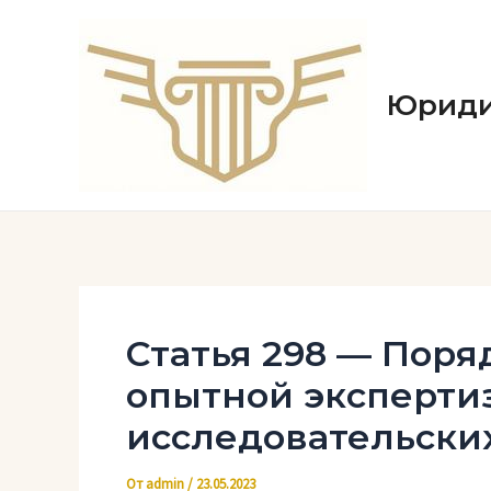
Перейти
к
содержимому
Юриди
Статья 298 — Поря
опытной эксперти
исследовательских
От
admin
/
23.05.2023