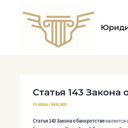
Перейти
к
содержимому
Юриди
Статья 143 Закона 
От
admin
/
04.01.2023
Статья 143 Закона о банкротстве
является 