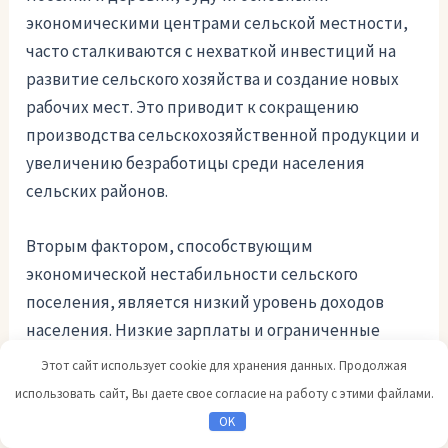
экономическими центрами сельской местности,
часто сталкиваются с нехваткой инвестиций на
развитие сельского хозяйства и создание новых
рабочих мест. Это приводит к сокращению
производства сельскохозяйственной продукции и
увеличению безработицы среди населения
сельских районов.
Вторым фактором, способствующим
экономической нестабильности сельского
поселения, является низкий уровень доходов
населения. Низкие зарплаты и ограниченные
возможности для получения дополнительного
Этот сайт использует cookie для хранения данных. Продолжая
заработка заставляют молодежь и
использовать сайт, Вы даете свое согласие на работу с этими файлами.
работоспособное население уезжать из села в
OK
поисках лучших экономических условий в города.