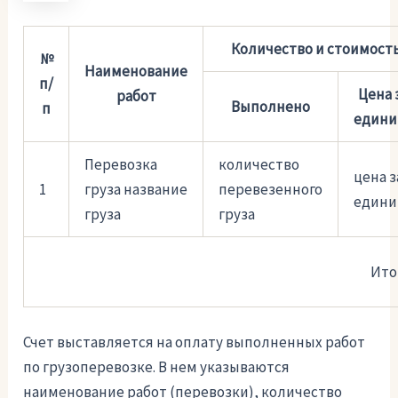
Количество и стоимост
№
Наименование
п/
Цена 
работ
Выполнено
п
едини
Перевозка
количество
цена з
1
груза название
перевезенного
едини
груза
груза
Ито
Счет выставляется на оплату выполненных работ
по грузоперевозке. В нем указываются
наименование работ (перевозки), количество