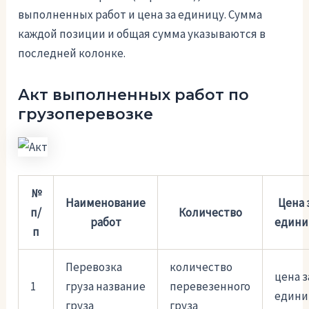
выполненных работ и цена за единицу. Сумма
каждой позиции и общая сумма указываются в
последней колонке.
Акт выполненных работ по
грузоперевозке
№
Наименование
Цена 
п/
Количество
работ
едини
п
Перевозка
количество
цена з
1
груза название
перевезенного
едини
груза
груза