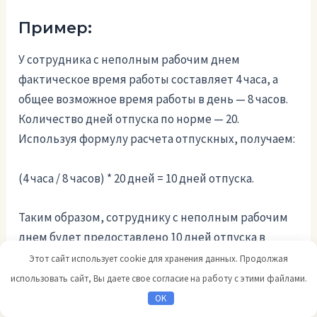
Пример:
У сотрудника с неполным рабочим днем
фактическое время работы составляет 4 часа, а
общее возможное время работы в день — 8 часов.
Количество дней отпуска по норме — 20.
Используя формулу расчета отпускных, получаем:
(4 часа / 8 часов) * 20 дней = 10 дней отпуска.
Таким образом, сотруднику с неполным рабочим
днем будет предоставлено 10 дней отпуска в
соответствии с его фактическим временем
Этот сайт использует cookie для хранения данных. Продолжая
работы.
использовать сайт, Вы даете свое согласие на работу с этими файлами.
OK
Расчет отпускных для сотрудников с неполным