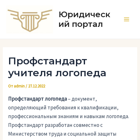
Перейти
к
Юридическ
содержимому
ий портал
Main
Men
Профстандарт
учителя логопеда
От
admin
/
27.12.2022
Профстандарт логопеда
– документ,
определяющий требования к квалификации,
профессиональным знаниям и навыкам логопеда.
Профстандарт разработан совместно с
Министерством труда и социальной защиты