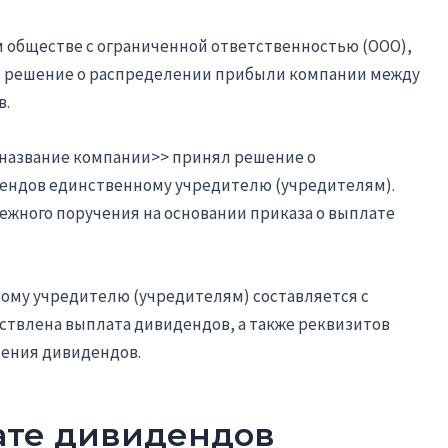
м обществе с ограниченной ответственностью (ООО),
 решение о распределении прибыли компании между
в.
<название компании>> принял решение о
ендов единственному учредителю (учредителям).
ежного поручения на основании приказа о выплате
ому учредителю (учредителям) составляется с
ствлена выплата дивидендов, а также реквизитов
чения дивидендов.
ате дивидендов