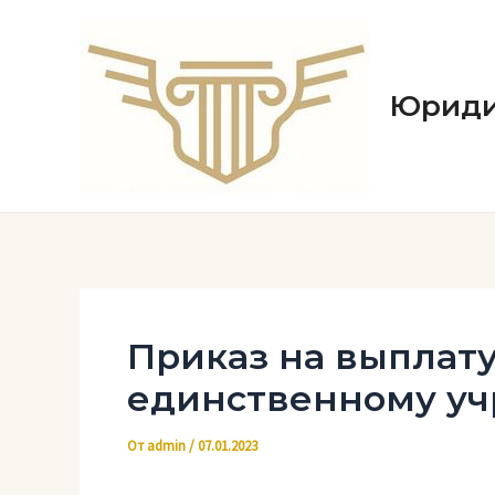
Перейти
к
содержимому
Юриди
Приказ на выплат
единственному уч
От
admin
/
07.01.2023