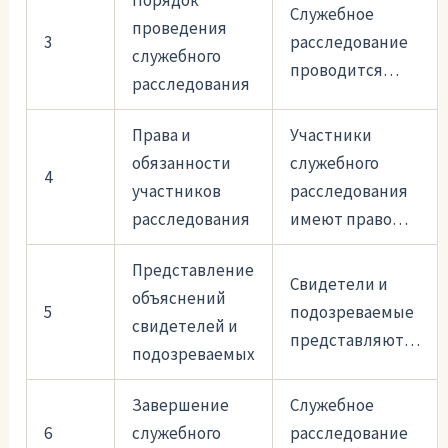
Служебное
проведения
3
расследование
служебного
проводится…
расследования
Права и
Участники
обязанности
служебного
4
участников
расследования
расследования
имеют право…
Представление
Свидетели и
объяснений
5
подозреваемые
свидетелей и
представляют…
подозреваемых
Завершение
Служебное
6
служебного
расследование