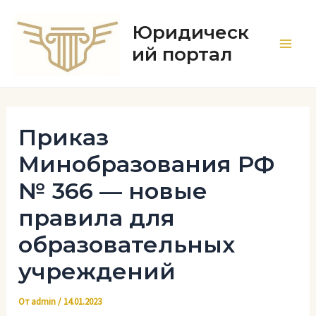
Перейти
к
Юридическ
содержимому
ий портал
Main
Men
Приказ
Минобразования РФ
№ 366 — новые
правила для
образовательных
учреждений
От
admin
/
14.01.2023