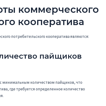
оты коммерческого
ого кооператива
кого потребительского кооператива являются:
оличество пайщиков
 с минимальным количеством пайщиков, что
тива, где требуется определенное количество
я.