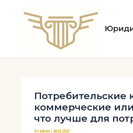
Перейти
к
содержимому
Юриди
Потребительские 
коммерческие ил
что лучше для пот
От
admin
/
28.01.2023