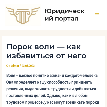
Перейти
к
Юридическ
содержимому
ий портал
Main
Men
Порок воли — как
избавиться от него
От
admin
/
23.05.2023
Воля – важное понятие в жизни каждого человека.
Она определяет нашу способность принимать
решения, выдерживать трудности и добиваться
поставленных целей. Однако, как и в любом
трудовом процессе, у нас могут возникать пороки