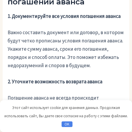
погашении аванса
1. Документируйте все условия погашения аванса
Важно составить документ или договор, в котором
будут четко прописаны условия погашения аванса.
Укажите сумму аванса, сроки его погашения,
порядок и способ оплаты. Это поможет избежать
недоразумений и споров в будущем.
2. Уточните возможность возврата аванса
Погашение аванса не всегда происходит
полностью. Если поставщик не выполнит условия
Этот сайт использует cookie для хранения данных. Продолжая
договора, заказчик может потребовать возврат
использовать сайт, Вы даете свое согласие на работу с этими файлами.
аванса. Обсудите эту возможность заранее и
OK
укажите ее в документе или договоре.