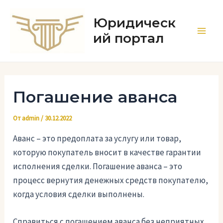
Перейти
к
Юридическ
содержимому
ий портал
Main
Men
Погашение аванса
От
admin
/
30.12.2022
Аванс – это предоплата за услугу или товар,
которую покупатель вносит в качестве гарантии
исполнения сделки. Погашение аванса – это
процесс вернутия денежных средств покупателю,
когда условия сделки выполнены.
Справиться с погашением аванса без неприятных