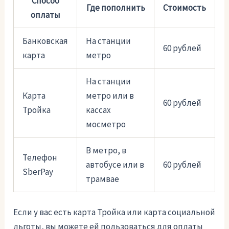
Способ
Где пополнить
Стоимость
оплаты
Банковская
На станции
60 рублей
карта
метро
На станции
Карта
метро или в
60 рублей
Тройка
кассах
мосметро
В метро, в
Телефон
автобусе или в
60 рублей
SberPay
трамвае
Если у вас есть карта Тройка или карта социальной
льготы, вы можете ей пользоваться для оплаты