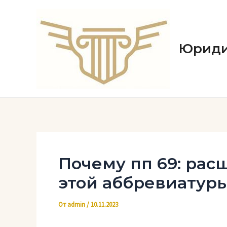
Перейти
к
содержимому
Юриди
Почему пп 69: рас
этой аббревиатур
От
admin
/
10.11.2023