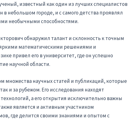
ченый, известный как один из лучших специалистов
н в небольшом городе, и с самого детства проявлял
оими необычными способностями.
Викторович обнаружил талант и склонность к точным
и яркими математическими решениями и
ке привел его в университет, где он успешно
тие научной области.
ом множества научных статей и публикаций, которые
так и за рубежом. Его исследования находят
 технологий, а его открытия исключительно важны
также является и активным участником
в, где делится своими знаниями и опытом с