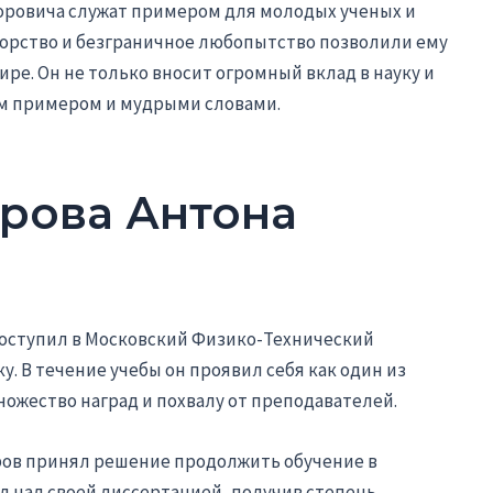
оровича служат примером для молодых ученых и
порство и безграничное любопытство позволили ему
ире. Он не только вносит огромный вклад в науку и
им примером и мудрыми словами.
рова Антона
оступил в Московский Физико-Технический
у. В течение учебы он проявил себя как один из
ножество наград и похвалу от преподавателей.
ров принял решение продолжить обучение в
ал над своей диссертацией, получив степень