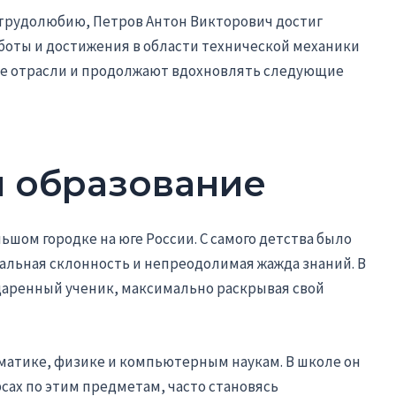
 трудолюбию, Петров Антон Викторович достиг
аботы и достижения в области технической механики
ие отрасли и продолжают вдохновлять следующие
и образование
шом городке на юге России. С самого детства было
уальная склонность и непреодолимая жажда знаний. В
даренный ученик, максимально раскрывая свой
матике, физике и компьютерным наукам. В школе он
сах по этим предметам, часто становясь