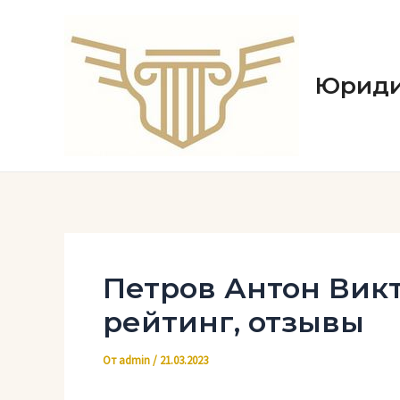
Перейти
к
содержимому
Юриди
Петров Антон Вик
рейтинг, отзывы
От
admin
/
21.03.2023