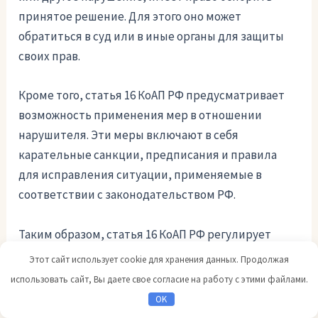
принятое решение. Для этого оно может
обратиться в суд или в иные органы для защиты
своих прав.
Кроме того, статья 16 КоАП РФ предусматривает
возможность применения мер в отношении
нарушителя. Эти меры включают в себя
карательные санкции, предписания и правила
для исправления ситуации, применяемые в
соответствии с законодательством РФ.
Таким образом, статья 16 КоАП РФ регулирует
вопросы оспаривания решений и применения мер
Этот сайт использует cookie для хранения данных. Продолжая
в случае нарушения сроков временного хранения
использовать сайт, Вы даете свое согласие на работу с этими файлами.
товаров и других нарушений, устанавливая права
OK
и обязанности лиц, вовлеченных в процесс.