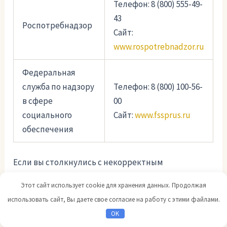
Телефон: 8 (800) 555-49-
43
Роспотребнадзор
Сайт:
www.rospotrebnadzor.ru
Федеральная
служба по надзору
Телефон: 8 (800) 100-56-
в сфере
00
социального
Сайт:
www.fssprus.ru
обеспечения
Если вы столкнулись с некорректным
обслуживанием или отсутствием ответа на
Этот сайт использует cookie для хранения данных. Продолжая
обращение в организации, необходимо собрать
использовать сайт, Вы даете свое согласие на работу с этими файлами.
все доступные доказательства и обратиться в
OK
одну из перечисленных выше инстанций. Они