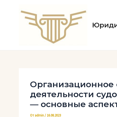
Перейти
к
содержимому
Юриди
Организационное 
деятельности суд
— основные аспек
От
admin
/
16.08.2023