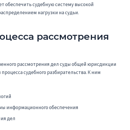
ет обеспечить судебную систему высокой
спределением нагрузки на судьи.
роцесса рассмотрения
твенного рассмотрения дел суды общей юрисдикции
роцесса судебного разбирательства. К ним
логий
мы информационного обеспечения
ия дел