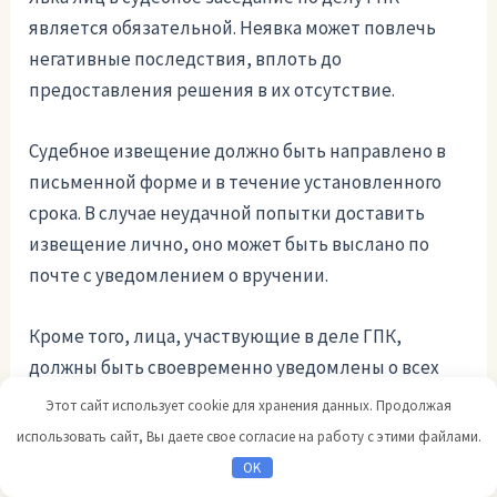
является обязательной. Неявка может повлечь
негативные последствия, вплоть до
предоставления решения в их отсутствие.
Судебное извещение должно быть направлено в
письменной форме и в течение установленного
срока. В случае неудачной попытки доставить
извещение лично, оно может быть выслано по
почте с уведомлением о вручении.
Кроме того, лица, участвующие в деле ГПК,
должны быть своевременно уведомлены о всех
изменениях в дате, времени и месте судебного
Этот сайт использует cookie для хранения данных. Продолжая
заседания. Это позволит им правильно
использовать сайт, Вы даете свое согласие на работу с этими файлами.
организовать свою явку и подготовку к делу.
OK