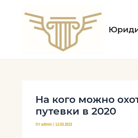
Перейти
к
содержимому
Юриди
На кого можно охо
путевки в 2020
От
admin
/
12.03.2023