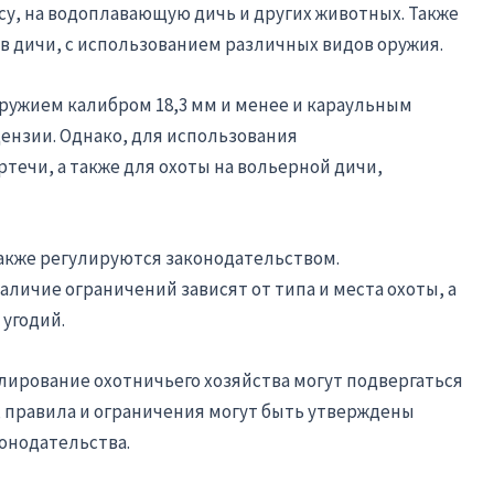
су, на водоплавающую дичь и других животных. Также
ов дичи, с использованием различных видов оружия.
оружием калибром 18,3 мм и менее и караульным
цензии. Однако, для использования
течи, а также для охоты на вольерной дичи,
акже регулируются законодательством.
личие ограничений зависят от типа и места охоты, а
 угодий.
улирование охотничьего хозяйства могут подвергаться
 правила и ограничения могут быть утверждены
онодательства.