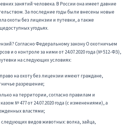
евних занятий человека. В России она имеет давние
тельством. За последние годы были внесены новые
ла охоты без лицензии и путевки, а также
щедоступных угодьях.
цензий? Согласно Федеральному закону О охотничьем
ов и о контроле за ними от 24.07.2020 года (№ 512-ФЗ),
путевки на следующих условиях:
право на охоту без лицензии имеют граждане,
тничье разрешение;
лько на территории, согласно правилам и
ом № 477 от 24.07.2020 года (с изменениями), а
ержденных властями;
 следующих видов животных: волка, зайца,