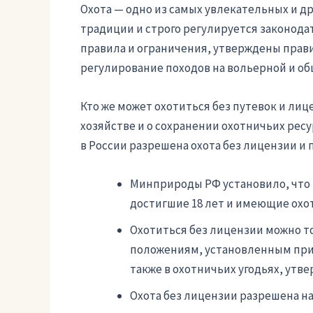
Охота — одно из самых увлекательных и др
традиции и строго регулируется законода
правила и ограничения, утверждены прави
регулирование походов на вольерной и об
Кто же может охотиться без путевок и ли
хозяйстве и о сохранении охотничьих ресурс
в России разрешена охота без лицензии и 
Минприроды РФ установило, что 
достигшие 18 лет и имеющие охо
Охотиться без лицензии можно то
положениям, установленным приказ
также в охотничьих угодьях, утв
Охота без лицензии разрешена на