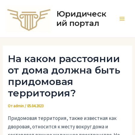
Перейти
к
Юридическ
содержимому
ий портал
Main
Men
На каком расстоянии
от дома должна быть
придомовая
территория?
От
admin
/
05.04.2023
Придомовая территория, также известная как
дворовая, относится к месту вокруг дома и