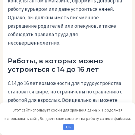
консультантом в магазине, оформить договор на
работу курьером или даже устроиться няней.
Однако, вы должны иметь письменное
разрешение родителей или опекунов, а также
соблюдать правила труда для
несовершеннолетних.
Работы, в которых можно
устроиться с 14 до 16 лет
С 14 до 16 лет возможности для трудоустройства
становятся шире, но ограничены по сравнению с
работой для взрослых. Официально вы можете
работать на заправке, в кафе, магазине или
Этот сайт использует cookie для хранения данных. Продолжая
косметике, а также быть промоутером или
использовать сайт, Вы даете свое согласие на работу с этими файлами.
работать на стройке в качестве грузчика. Для
OK
некоторых работ требуется наличие трудовой