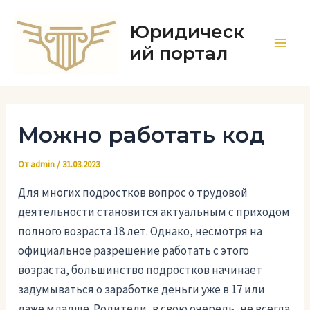
Перейти
к
Юридическ
содержимому
ий портал
Main
Men
Можно работать код
От
admin
/
31.03.2023
Для многих подростков вопрос о трудовой
деятельности становится актуальным с приходом
полного возраста 18 лет. Однако, несмотря на
официальное разрешение работать с этого
возраста, большинство подростков начинает
задумываться о заработке деньги уже в 17 или
даже младше. Родители, в свою очередь, не всегда