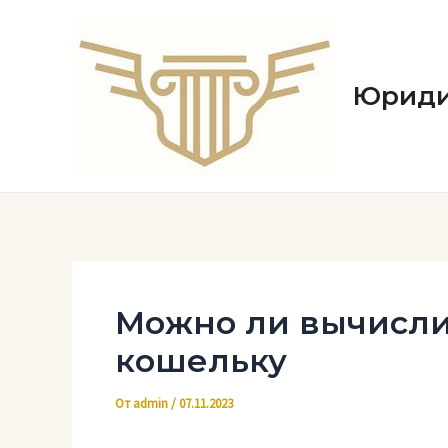
Перейти
к
содержимому
Юриди
Можно ли вычисли
кошельку
От
admin
/
07.11.2023