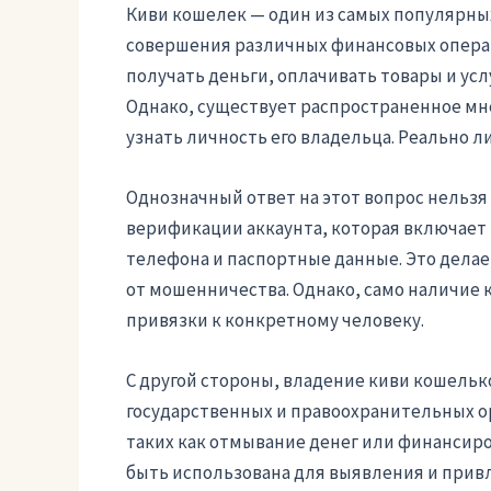
Киви кошелек — один из самых популярны
совершения различных финансовых операц
получать деньги, оплачивать товары и усл
Однако, существует распространенное мне
узнать личность его владельца. Реально ли
Однозначный ответ на этот вопрос нельзя 
верификации аккаунта, которая включает 
телефона и паспортные данные. Это дела
от мошенничества. Однако, само наличие 
привязки к конкретному человеку.
С другой стороны, владение киви кошель
государственных и правоохранительных ор
таких как отмывание денег или финансир
быть использована для выявления и прив