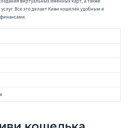
создания виртуальных именных карт, а также
слуг. Все это делает Киви кошелек удобным и
финансами.
и
иви кошелька