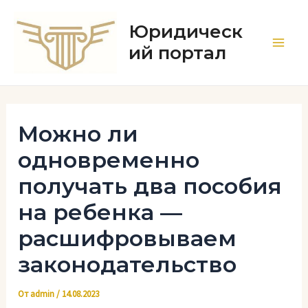
Перейти
к
Юридическ
содержимому
ий портал
Main
Men
Можно ли
одновременно
получать два пособия
на ребенка —
расшифровываем
законодательство
От
admin
/
14.08.2023