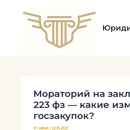
Перейти
к
содержимому
Юриди
Мораторий на зак
223 фз — какие и
госзакупок?
От
admin
/
22.05.2023