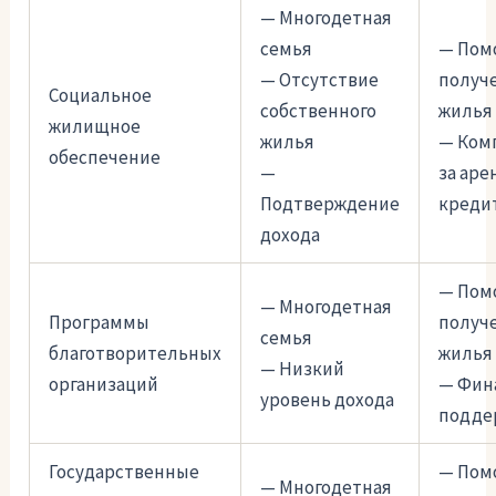
— Многодетная
семья
— Пом
— Отсутствие
получ
Социальное
собственного
жилья
жилищное
жилья
— Ком
обеспечение
—
за аре
Подтверждение
креди
дохода
— Пом
— Многодетная
Программы
получ
семья
благотворительных
жилья
— Низкий
организаций
— Фин
уровень дохода
подде
Государственные
— Пом
— Многодетная