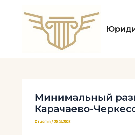
Перейти
к
содержимому
Юриди
Минимальный разм
Карачаево-Черкес
От
admin
/
20.05.2023