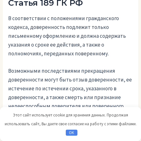
Статья 189 ГК РФ
В соответствии с положениями гражданского
кодекса, доверенность подлежит только
письменному оформлению и должна содержать
указания о сроке ее действия, а также о
полномочиях, переданных поверенному.
Возможными последствиями прекращения
доверенности могут быть отзыв доверенности, ее
истечение по истечении срока, указанного в
доверенности, а также смерть или признание
недееспособным доверителя или поверенного.
Этот сайт использует cookie для хранения данных. Продолжая
Статья 189 ГК РФ предусматривает, что в случае
использовать сайт, Вы даете свое согласие на работу с этими файлами.
прекращения доверенности, поверенный обязан
OK