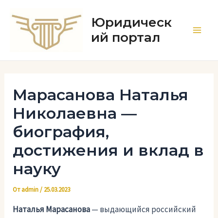
Перейти
к
Юридическ
содержимому
ий портал
Main
Men
Марасанова Наталья
Николаевна —
биография,
достижения и вклад в
науку
От
admin
/
25.03.2023
Наталья Марасанова
— выдающийся российский