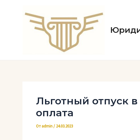
Перейти
к
содержимому
Юриди
Льготный отпуск 
оплата
От
admin
/
24.03.2023