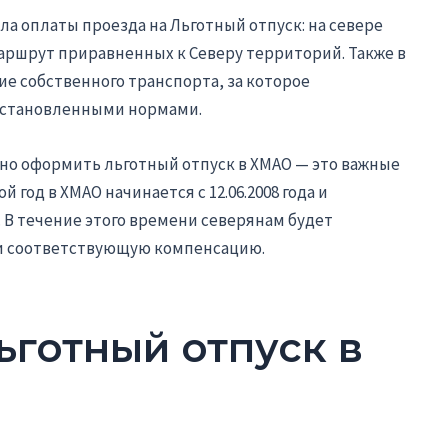
а оплаты проезда на Льготный отпуск: на севере
ршрут приравненных к Северу территорий. Также в
е собственного транспорта, за которое
 установленными нормами.
но оформить льготный отпуск в ХМАО — это важные
год в ХМАО начинается с 12.06.2008 года и
а. В течение этого времени северянам будет
 и соответствующую компенсацию.
ьготный отпуск в